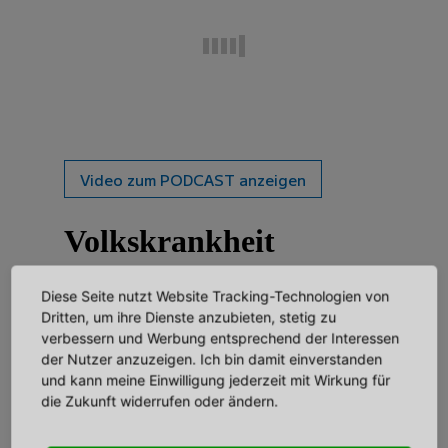
Video zum PODCAST anzeigen
Volkskrankheit
„Sitzen“ - Vom
Diese Seite nutzt Website Tracking-Technologien von
Schmerz zur Lösung |
Dritten, um ihre Dienste anzubieten, stetig zu
verbessern und Werbung entsprechend der Interessen
MiShu | Gabriele
der Nutzer anzuzeigen. Ich bin damit einverstanden
und kann meine Einwilligung jederzeit mit Wirkung für
Wander
die Zukunft widerrufen oder ändern.
02.12.2021
Datum |