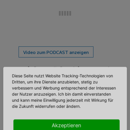
Video zum PODCAST anzeigen
Mirko Röder | iS2 AG |
Diese Seite nutzt Website Tracking-Technologien von
Warum elektronisch
Dritten, um ihre Dienste anzubieten, stetig zu
verbessern und Werbung entsprechend der Interessen
unterschreiben?
der Nutzer anzuzeigen. Ich bin damit einverstanden
und kann meine Einwilligung jederzeit mit Wirkung für
28.10.2021
Datum |
die Zukunft widerrufen oder ändern.
Digitalisierung & Wirtschaft
Kategorie |
Die elektronische Unterschrift ist spätestens
Akzeptieren
seit Corona in aller Munde. Aber warum?