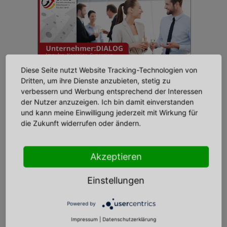
Diese Seite nutzt Website Tracking-Technologien von
Di | 11.08.2026 | 18:30 - 22:30 Uhr |
Dritten, um ihre Dienste anzubieten, stetig zu
verbessern und Werbung entsprechend der Interessen
Marriott City West - Landsberger Straße
der Nutzer anzuzeigen. Ich bin damit einverstanden
156, 80687 München
und kann meine Einwilligung jederzeit mit Wirkung für
BVMID
die Zukunft widerrufen oder ändern.
Unternehmer:DIALOG
München | Netzwerken.
Akzeptieren
Austausch. Neue Kontakte.
Erleben Sie Networking auf höchstem
Einstellungen
Niveau: Knüpfen Sie wertvolle Kontakte zu
Unternehmern & Entscheidern, genießen
Powered by
Sie inspirierende Impulse und sichern Sie
Impressum
|
Datenschutzerklärung
sich Ihren Platz für einen Abend voller