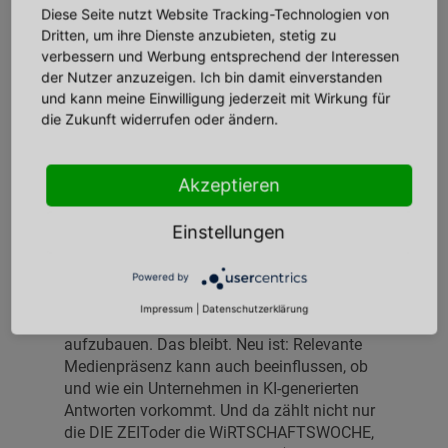
außerhalb der eigenen Kanäle funktionieren:
Diese Seite nutzt Website Tracking-Technologien von
Dritten, um ihre Dienste anzubieten, stetig zu
verbessern und Werbung entsprechend der Interessen
→ relevante Themen und Fakten statt Werbe-
der Nutzer anzuzeigen. Ich bin damit einverstanden
Blabla
und kann meine Einwilligung jederzeit mit Wirkung für
→ gut geschriebene Pressetexte
die Zukunft widerrufen oder ändern.
→ Einordnung, Belege und zitierfähige
Aussagen
Akzeptieren
Die Studie zeigt außerdem: Social Content
spielt bei KI-Antworten deutlich weniger Rolle
Einstellungen
als bei Google. KI-Systeme scheinen stärker
auf redaktionelle Quellen zu setzen.
Powered by
Bisher ging es in der Pressearbeit vor allem
Impressum
|
Datenschutzerklärung
darum, Vertrauen, Reputation und Reichweite
aufzubauen. Das bleibt. Neu ist: Relevante
Medienpräsenz kann auch beeinflussen, ob
und wie ein Unternehmen in KI-generierten
Antworten vorkommt. Und da zählt nicht nur
die DIE ZEIToder die WiRTSCHAFTSWOCHE,